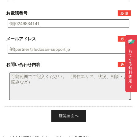
お電話番号
必 須
メールアドレス
必 須
お
て
が
る
お問い合わせ内容
必 須
無
料
査
定