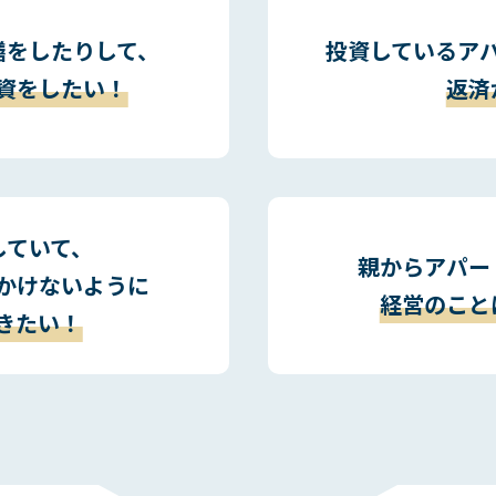
繕をしたりして、
投資しているア
資をしたい！
返済
していて、
親からアパー
かけないように
経営のこと
きたい！