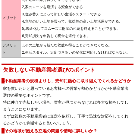
2,家のローンを返済する資金ができる
3,住み替えによって新しい生活をスタートできる
メリット
4,立地のいい土地を買って、収益性の高い土地活用ができる。
5,.現金化してスムーズに財産の相続を終えることができる。
6,売却損失を申告して税金を還付できる。
デメリッ
1,その土地から新たな収益を得ることができなくなる。
ト
2,生活スタイル、近所づきあいの変化に対応しなければならない。
失敗しない不動産業者選びのポイント
不動産業者の規模よりも、売却に熱心に取り組んでくれるかどうか
家を買いたいと思っているお客様への営業が熱心かどうかが不動産業者
選びの重要なポイントです。
特に仲介で売却したい場合、買主が見つからなければ多大な損をしてし
まうことになります。
まずは複数の不動産業者に査定を依頼し、丁寧で迅速な対応をしてくれ
るかどうかで判断すると良いでしょう。
その地域が抱える立地の問題や情報に詳しいか？