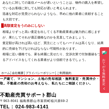
あなたに対しての返信メールが遅いということは、物件の購入を希望し
ているお客様に対しても対応が遅いと考えられます。
迅速な対応が見受けられないようなら、早めに他の業者に依頼すること
も大切です。
高額査定をうのみにしない
相場よりずっと高い査定を出してくる不動産業者は魅力的に感じます
が、果たしてそれが適正価格なのかを見直してみましょう。
査定額が高ければ高いほど、買主にとってもハードルは高くなり、結果
的に売値を下げなければならない可能性があります。
相場に近い価格でも、家を綺麗に見せたり、交渉次第で付加価値をつけ
るアドバイスをしてくれる業者がより信頼できるでしょう。
お
て
が
る
ホーム
│
会社概要
│
プライバシーポリシー
│
ご利用規約
無
料
一戸建て、マンション、土地の売却相談・無料査定・売買仲介・買
査
取。不動産の売却のお考えなら、私たちにご相談ください。
定
不動産売買サポート郡山
〒963-8041 福島県郡山市富田町稲川原69-2
TEL : 024-983-4141